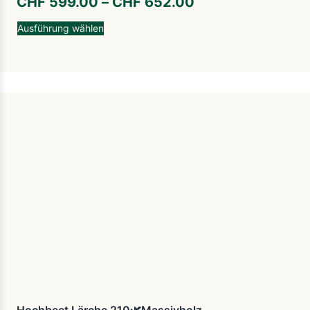
CHF
599.00
–
CHF
652.00
Ausführung wählen
Hochbeet Lärche 210🌿Massivholz