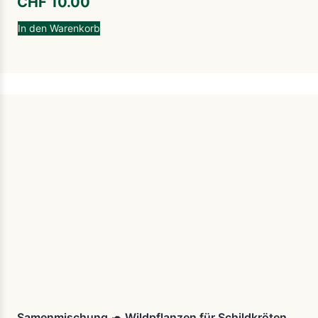
CHF
10.00
In den Warenkorb
Samenmischung 🐢 Wildpflanzen für Schildkröten